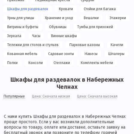
Прихожие
Педикюрные кресла
Сундуки
Шкафы для раздевалок
Кровати
Стойки для багажа
Урны для улицы
Хранение и уход
Вешалки
Этажерки
Витрины и буфеты
Обувницы
Тумбы для прихожей
Зеркала
Часы
Винные шкафы
Тележки для столов и стульев
Парковые вазоны
Качели
Кованная мебель
Садовые зонты
Навесы
Шпалеры
Полки
Консоли
Стеллажи
Комплекты мебели
Шкафы для раздевалок в Набережных
Челнах
Популярные
Цена: Сначала низкая
Цена: Сначала высокая
С нами купить Шкафы для раздевалок в Набережных Челнах
проще простого. Если у вас возникли дополнительные
вопросы по товару, оплате или доставке, оставьте заявку на
бесплатный звонок или позвоните по телефону горячей